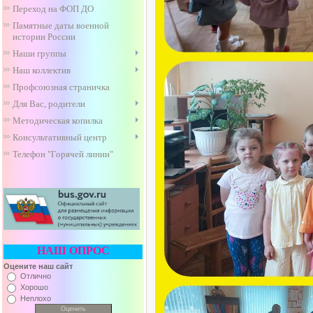
Переход на ФОП ДО
Памятные даты военной
истории России
Наши группы
Наш коллектив
Профсоюзная страничка
Для Вас, родители
Методическая копилка
Консультативный центр
Телефон "Горячей линии"
НАШ ОПРОС
Оцените наш сайт
Отлично
Хорошо
Неплохо