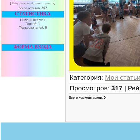
[
Результаты
·
Архив опросов
]
Всего ответов:
392
СТАТИСТИКА
Онлайн всего:
1
Гостей:
1
Пользователей:
0
ФОРМА ВХОДА
Категория
:
Мои стать
Просмотров
:
317
|
Рей
Всего комментариев
:
0