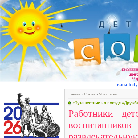
e-mail
:
dy
Главная
»
Статьи
»
Мои статьи
«Путешествие на поезде «Дружб
Работники дет
воспитанни
развлекатель