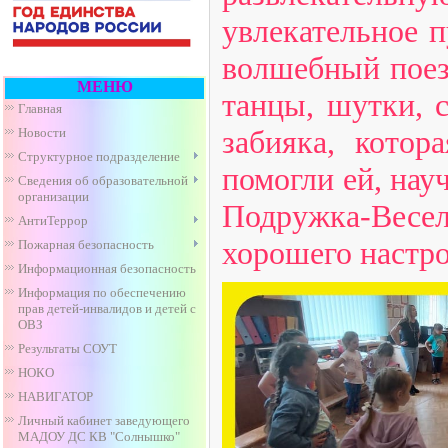
увлекательное 
волшебный поезд
МЕНЮ
танцы, шутки, 
Главная
забияка, котор
Новости
Структурное подразделение
помогли ей, нау
Сведения об образовательной
организации
Подружка-Весе
АнтиТеррор
хорошего настро
Пожарная безопасность
Информационная безопасность
Информация по обеспечению
прав детей-инвалидов и детей с
ОВЗ
Результаты СОУТ
НОКО
НАВИГАТОР
Личный кабинет заведующего
МАДОУ ДС КВ "Солнышко"