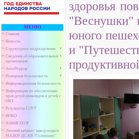
здоровья по
"Веснушки" 
МЕНЮ
юного пешех
Главная
Новости
и "Путешеств
Структурное подразделение
Сведения об образовательной
продуктивной
организации
АнтиТеррор
Пожарная безопасность
Информационная безопасность
Информация по обеспечению
прав детей-инвалидов и детей с
ОВЗ
Результаты СОУТ
НОКО
НАВИГАТОР
Личный кабинет заведующего
МАДОУ ДС КВ "Солнышко"