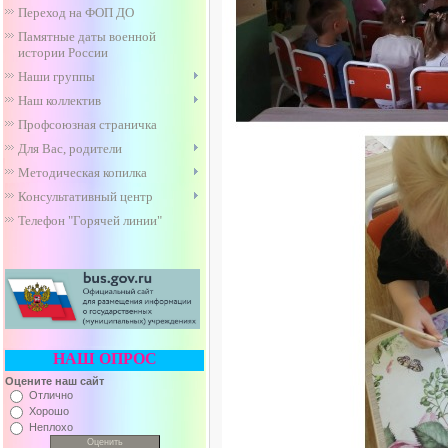
Переход на ФОП ДО
Памятные даты военной
истории России
Наши группы
Наш коллектив
Профсоюзная страничка
Для Вас, родители
Методическая копилка
Консультативный центр
Телефон "Горячей линии"
НАШ ОПРОС
Оцените наш сайт
Отлично
Хорошо
Неплохо