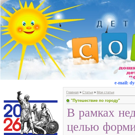
e-mail
:
dy
Главная
»
Статьи
»
Мои статьи
"Путешествие по городу"
В рамках не
целью форми