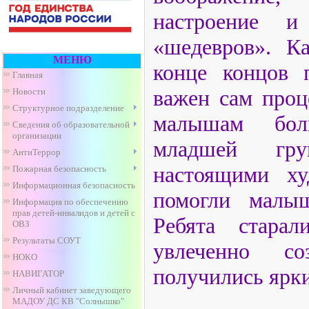
настроение и
«шедевров». К
МЕНЮ
конце концов 
Главная
важен сам проц
Новости
Структурное подразделение
малышам боль
Сведения об образовательной
организации
младшей гр
АнтиТеррор
настоящими ху
Пожарная безопасность
Информационная безопасность
помогли малыш
Информация по обеспечению
прав детей-инвалидов и детей с
Ребята старал
ОВЗ
Результаты СОУТ
увлеченно со
НОКО
получились ярк
НАВИГАТОР
Личный кабинет заведующего
МАДОУ ДС КВ "Солнышко"