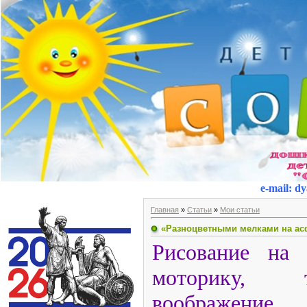
e-mail
:
dy
Главная
»
Статьи
»
Мои статьи
«Разноцветными мелками на ас
Рисование на 
моторику, т
воображение, 