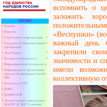
вспомнить о ц
заложить хо
МЕНЮ
положительным
Главная
«Веснушки» (вос
Новости
Структурное подразделение
важный день 
Сведения об образовательной
организации
закрепили сво
АнтиТеррор
значимости и с
Пожарная безопасность
Информационная безопасность
имели возможн
Информация по обеспечению
прав детей-инвалидов и детей с
коллективную о
ОВЗ
Результаты СОУТ
НОКО
НАВИГАТОР
Личный кабинет заведующего
МАДОУ ДС КВ "Солнышко"