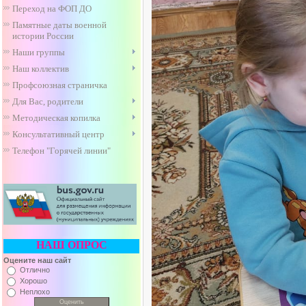
Переход на ФОП ДО
Памятные даты военной
истории России
Наши группы
Наш коллектив
Профсоюзная страничка
Для Вас, родители
Методическая копилка
Консультативный центр
Телефон "Горячей линии"
НАШ ОПРОС
Оцените наш сайт
Отлично
Хорошо
Неплохо