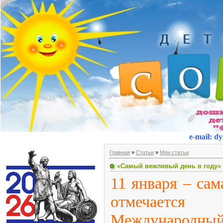
e-mail
:
dy
Главная
»
Статьи
»
Мои статьи
«Самый вежливый день в году»
11 января – сам
отмечается
Международный 