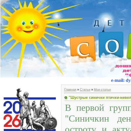
e-mail
:
dy
Главная
»
Статьи
»
Мои статьи
"Шустрые синички птички-неве
В первой групп
"Синичкин ден
остроту и акту