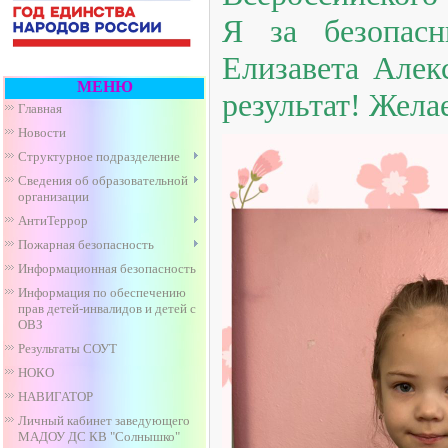
Я за безопас
Елизавета Алек
МЕНЮ
результат! Жел
Главная
Новости
Структурное подразделение
Сведения об образовательной
организации
АнтиТеррор
Пожарная безопасность
Информационная безопасность
Информация по обеспечению
прав детей-инвалидов и детей с
ОВЗ
Результаты СОУТ
НОКО
НАВИГАТОР
Личный кабинет заведующего
МАДОУ ДС КВ "Солнышко"