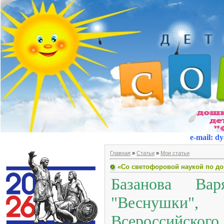
e-mail
:
dy
Главная
»
Статьи
»
Мои статьи
«Со светофоровой наукой по дор
Базанова Ва
"Веснушки",
Всероссийского