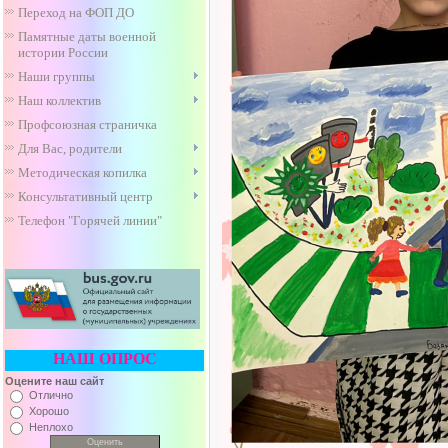
Переход на ФОП ДО
Памятные даты военной
истории России
Наши группы
Наш коллектив
Профсоюзная страничка
Для Вас, родители
Методическая копилка
Консультативный центр
Телефон "Горячей линии"
НАШ ОПРОС
Оцените наш сайт
Отлично
Хорошо
Неплохо