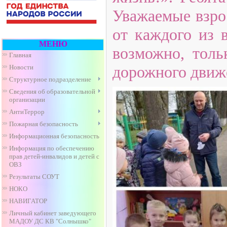
Уважаемые взро
от каждого из 
МЕНЮ
возможно, толь
Главная
дорожного движе
Новости
Структурное подразделение
Сведения об образовательной
организации
АнтиТеррор
Пожарная безопасность
Информационная безопасность
Информация по обеспечению
прав детей-инвалидов и детей с
ОВЗ
Результаты СОУТ
НОКО
НАВИГАТОР
Личный кабинет заведующего
МАДОУ ДС КВ "Солнышко"