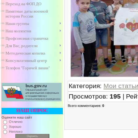
Переход на ФОП ДО
Памятные даты военной
истории России
Наши группы
Наш коллектив
Профсоюзная страничка
Для Вас, родители
Методическая копилка
Консультативный центр
Телефон "Горячей линии"
Категория
:
Мои стать
Просмотров
:
195
|
Рей
Всего комментариев
:
0
НАШ ОПРОС
Оцените наш сайт
Отлично
Хорошо
Неплохо