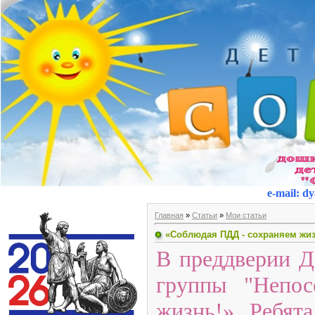
e-mail
:
dy
Главная
»
Статьи
»
Мои статьи
«Соблюдая ПДД - сохраняем жиз
В преддверии Д
группы "Непо
жизнь!». Ребят