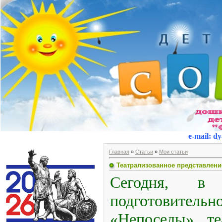
e-mail
:
dy
Главная
»
Статьи
»
Мои статьи
Театрализованное представлени
Сегодня, в 
подготовитель
«Непоседы» те