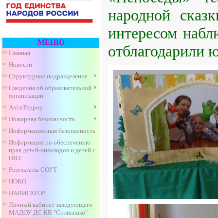
народной сказ
интересом набл
МЕНЮ
отблагодарили 
Главная
Новости
Структурное подразделение
Сведения об образовательной
организации
АнтиТеррор
Пожарная безопасность
Информационная безопасность
Информация по обеспечению
прав детей-инвалидов и детей с
ОВЗ
Результаты СОУТ
НОКО
НАВИГАТОР
Личный кабинет заведующего
МАДОУ ДС КВ "Солнышко"