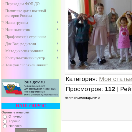
Переход на ФОП ДО
Памятные даты военной
истории России
Наши группы
Наш коллектив
Профсоюзная страничка
Для Вас, родители
Методическая копилка
Консультативный центр
Телефон "Горячей линии"
Категория
:
Мои стать
Просмотров
:
112
|
Рей
Всего комментариев
:
0
НАШ ОПРОС
Оцените наш сайт
Отлично
Хорошо
Неплохо