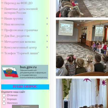
Переход на ФОП ДО
Памятные даты военной
истории России
Наши группы
Наш коллектив
Профсоюзная страничка
Для Вас, родители
Методическая копилка
Консультативный центр
Телефон "Горячей линии"
НАШ ОПРОС
Оцените наш сайт
Отлично
Хорошо
Неплохо