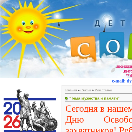
e-mail
:
dy
Главная
»
Статьи
»
Мои статьи
"Тема мужества и памяти"
Сегодня в нашем
Дню Освобо
захватчиков! Ре