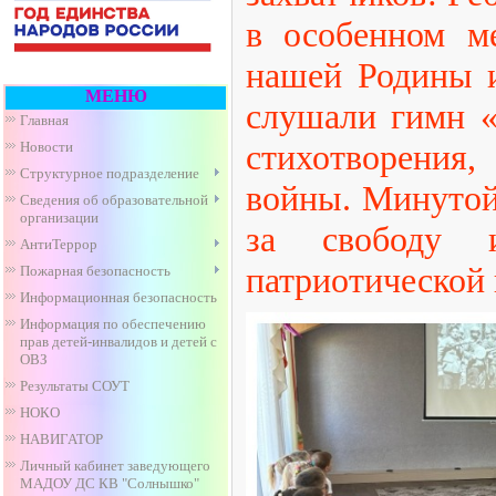
в особенном ме
нашей Родины и
МЕНЮ
слушали гимн «
Главная
стихотворен
Новости
Структурное подразделение
войны. Минутой
Сведения об образовательной
организации
за свободу 
АнтиТеррор
патриотической 
Пожарная безопасность
Информационная безопасность
Информация по обеспечению
прав детей-инвалидов и детей с
ОВЗ
Результаты СОУТ
НОКО
НАВИГАТОР
Личный кабинет заведующего
МАДОУ ДС КВ "Солнышко"