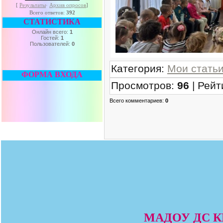
[
Результаты
·
Архив опросов
]
Всего ответов:
392
СТАТИСТИКА
Онлайн всего:
1
Гостей:
1
Пользователей:
0
Категория
:
Мои стать
ФОРМА ВХОДА
Просмотров
:
96
|
Рейт
Всего комментариев
:
0
МАДОУ ДС КВ