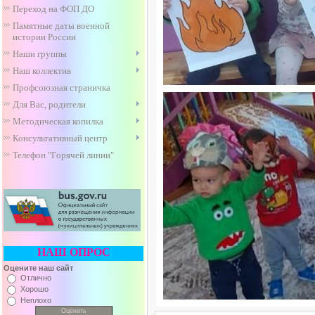
Переход на ФОП ДО
Памятные даты военной
истории России
Наши группы
Наш коллектив
Профсоюзная страничка
Для Вас, родители
Методическая копилка
Консультативный центр
Телефон "Горячей линии"
НАШ ОПРОС
Оцените наш сайт
Отлично
Хорошо
Неплохо