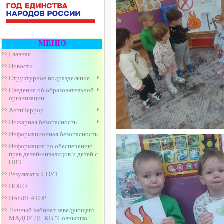
МЕНЮ
Главная
Новости
Структурное подразделение
Сведения об образовательной
организации
АнтиТеррор
Пожарная безопасность
Информационная безопасность
Информация по обеспечению
прав детей-инвалидов и детей с
ОВЗ
Результаты СОУТ
НОКО
НАВИГАТОР
Личный кабинет заведующего
МАДОУ ДС КВ "Солнышко"