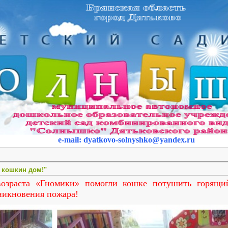
e-mail
:
dyatkovo-solnyshko
@yandex.ru
 кошкин дом!"
озраста «Гномики» помогли кошке потушить горящи
никновения пожара!