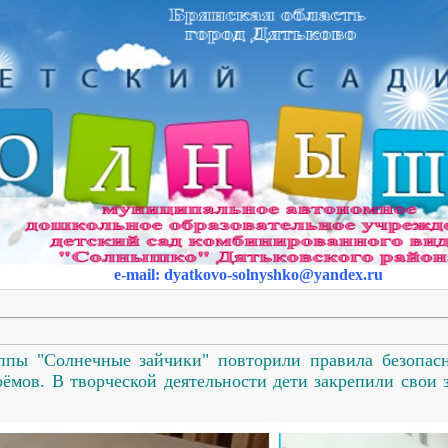
e-mail
:
dyatkovo-solnyshko
@yandex.ru
ппы "Солнечные зайчики" повторили правила безопасн
оёмов. В творческой деятельности дети закрепили свои 