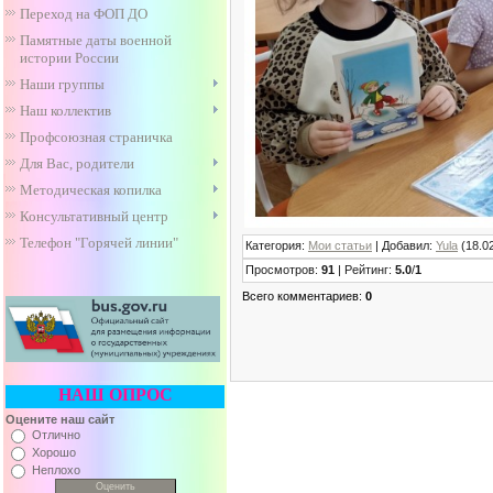
Переход на ФОП ДО
Памятные даты военной
истории России
Наши группы
Наш коллектив
Профсоюзная страничка
Для Вас, родители
Методическая копилка
Консультативный центр
Телефон "Горячей линии"
Категория
:
Мои статьи
|
Добавил
:
Yula
(18.0
Просмотров
:
91
|
Рейтинг
:
5.0
/
1
Всего комментариев
:
0
НАШ ОПРОС
Оцените наш сайт
Отлично
Хорошо
Неплохо