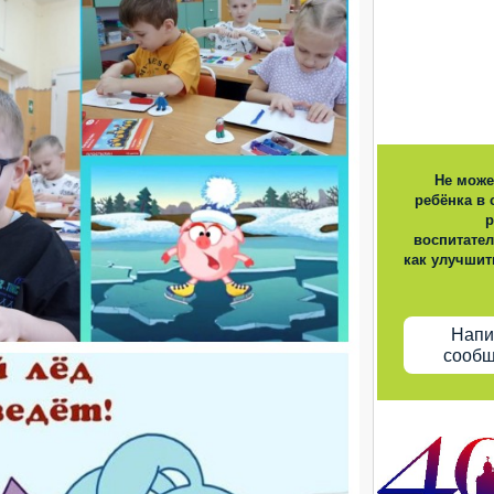
Не може
ребёнка в 
р
воспитател
как улучшит
Напи
сооб