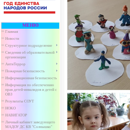
МЕНЮ
Главная
Новости
Структурное подразделение
Сведения об образовательной
организации
АнтиТеррор
Пожарная безопасность
Информационная безопасность
Информация по обеспечению
прав детей-инвалидов и детей с
ОВЗ
Результаты СОУТ
НОКО
НАВИГАТОР
Личный кабинет заведующего
МАДОУ ДС КВ "Солнышко"