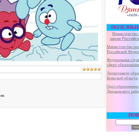
ПОЛЕЗНЫ
Министерство 
науки Российс
Министерство пр
Российской Феде
Федеральная
служ
сфере образования
Департамент обра
Брянской области
Одел образования
Дятьковского рай
ли.
ПО