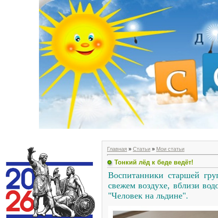
Главная
»
Статьи
»
Мои статьи
Тонкий лёд к беде ведёт!
Воспитанники старшей гру
свежем воздухе, вблизи вод
"Человек на льдине".