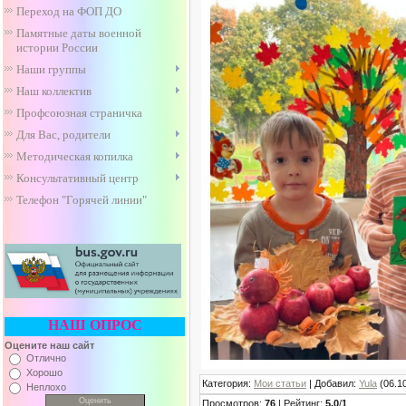
Переход на ФОП ДО
Памятные даты военной
истории России
Наши группы
Наш коллектив
Профсоюзная страничка
Для Вас, родители
Методическая копилка
Консультативный центр
Телефон "Горячей линии"
НАШ ОПРОС
Оцените наш сайт
Отлично
Хорошо
Категория
:
Мои статьи
|
Добавил
:
Yula
(06.1
Неплохо
Просмотров
:
76
|
Рейтинг
:
5.0
/
1