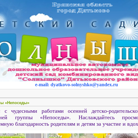
e-mail
:
dyatkovo-solnyshko
@yandex.ru
пы «Непоседы»
 с чудесными работами осенней детско-родительско
дней группы «Непоседы». Наслаждайтесь просм
мную благодарность родителям и детям за участие и вдо