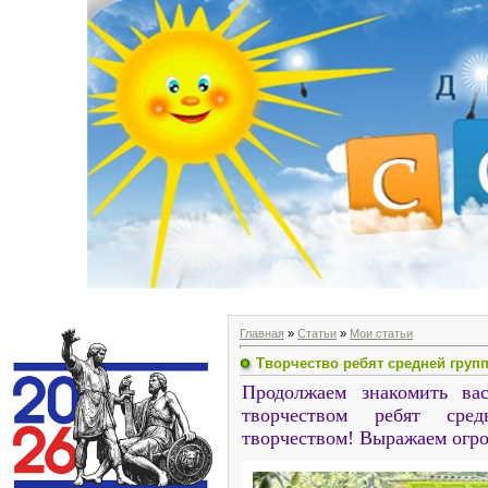
Главная
»
Статьи
»
Мои статьи
Творчество ребят средней груп
Продолжаем знакомить вас
творчеством ребят сре
творчеством! Выражаем огро