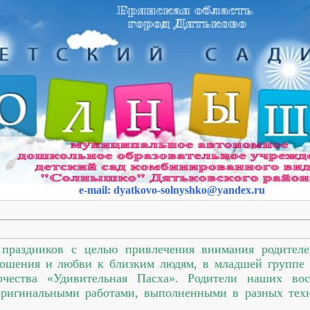
e-mail
:
dyatkovo-solnyshko
@yandex.ru
праздников с целью привлечения внимания родител
тношения и любви к близким людям, в младшей групп
рчества «Удивительная Пасха». Родители наших во
ригинальными работами, выполненными в разных техн