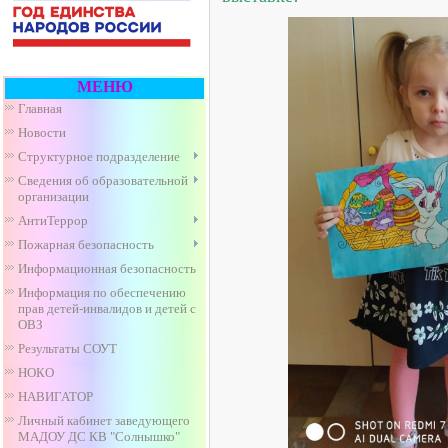
МЕНЮ
Главная
Новости
Структурное подразделение
Сведения об образовательной
организации
АнтиТеррор
Пожарная безопасность
Информационная безопасность
Информация по обеспечению
прав детей-инвалидов и детей с
ОВЗ
Результаты СОУТ
НОКО
НАВИГАТОР
Личный кабинет заведующего
МАДОУ ДС КВ "Солнышко"