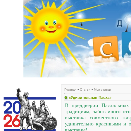
Главная
»
Статьи
»
Мои статьи
«Удивительная Пасха»
В преддверии Пасхальных 
традициям, заботливого о
выставка совместного тво
удивительно красивыми и о
выставке!