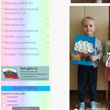
Переход на ФОП ДО
Памятные даты военной
истории России
Наши группы
Наш коллектив
Профсоюзная страничка
Для Вас, родители
Методическая копилка
Консультативный центр
Телефон "Горячей линии"
НАШ ОПРОС
Оцените наш сайт
Отлично
Хорошо
Неплохо