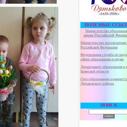
ПОЛЕЗНЫЕ ССЫЛ
Министерство образован
науки Российской Федер
Министерство просвещения
Российской Федерации
Федеральная
служба по надз
сфере образования и науки
Департамент образования и 
Брянской области
Одел образования админист
Дятьковского района
ПОИСК