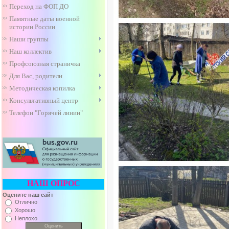
Переход на ФОП ДО
Памятные даты военной
истории России
Наши группы
Наш коллектив
Профсоюзная страничка
Для Вас, родители
Методическая копилка
Консультативный центр
Телефон "Горячей линии"
НАШ ОПРОС
Оцените наш сайт
Отлично
Хорошо
Неплохо