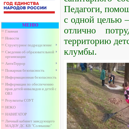
Педагоги, помо
с одной целью –
МЕНЮ
отлично потр
Главная
территорию детс
Новости
Структурное подразделение
клумбы.
Сведения об образовательной
организации
АнтиТеррор
Пожарная безопасность
Информационная безопасность
Информация по обеспечению
прав детей-инвалидов и детей с
ОВЗ
Результаты СОУТ
НОКО
НАВИГАТОР
Личный кабинет заведующего
МАДОУ ДС КВ "Солнышко"