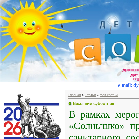
e-mail
:
dy
Главная
»
Статьи
»
Мои статьи
Весенний субботник
В рамках меро
«Солнышко» пр
санитарного со