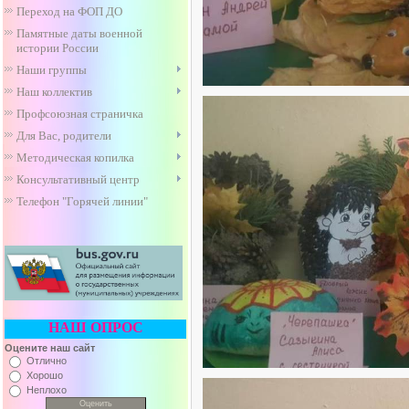
Переход на ФОП ДО
Памятные даты военной
истории России
Наши группы
Наш коллектив
Профсоюзная страничка
Для Вас, родители
Методическая копилка
Консультативный центр
Телефон "Горячей линии"
НАШ ОПРОС
Оцените наш сайт
Отлично
Хорошо
Неплохо