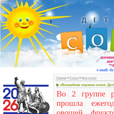
e-mail
:
dy
Главная
»
Статьи
»
Мои статьи
«Волшебная корзина осени. Детс
Во 2 группе р
прошла ежего
овощей, фрукт