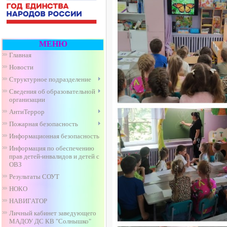
МЕНЮ
Главная
Новости
Структурное подразделение
Сведения об образовательной
организации
АнтиТеррор
Пожарная безопасность
Информационная безопасность
Информация по обеспечению
прав детей-инвалидов и детей с
ОВЗ
Результаты СОУТ
НОКО
НАВИГАТОР
Личный кабинет заведующего
МАДОУ ДС КВ "Солнышко"