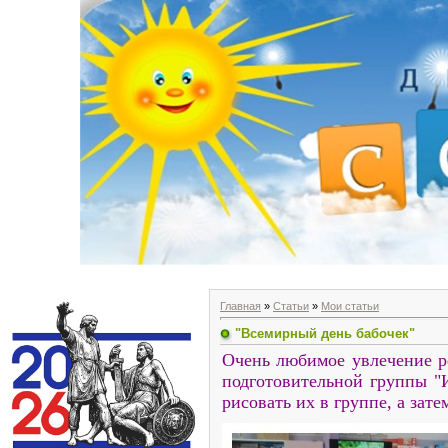
Главная
»
Статьи
»
Мои статьи
"Всемирный день бабочек"
Очень любимое увлечение р
подготовительной группы "
рисовать их в группе, а зате