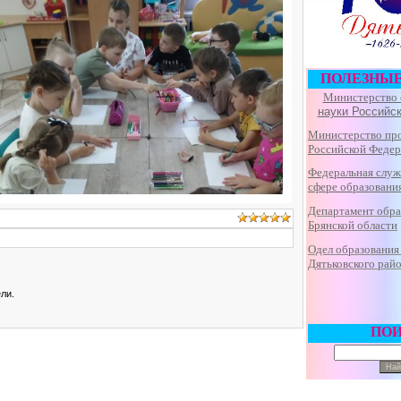
ПОЛЕЗНЫ
Министерство 
науки Российс
Министерство пр
Российской Феде
Федеральная
служ
сфере образования
Департамент обра
Брянской области
Одел образования
Дятьковского рай
ли.
ПО