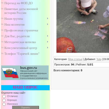
Переход на ФОП ДО
Памятные даты военной
истории России
Наши группы
Наш коллектив
Профсоюзная страничка
Для Вас, родители
Методическая копилка
Консультативный центр
Телефон "Горячей линии"
Категория
:
Мои статьи
|
Добавил
:
Yula
(19.0
Просмотров
:
94
|
Рейтинг
:
5.0
/
1
Всего комментариев
:
0
НАШ ОПРОС
Оцените наш сайт
Отлично
Хорошо
Неплохо