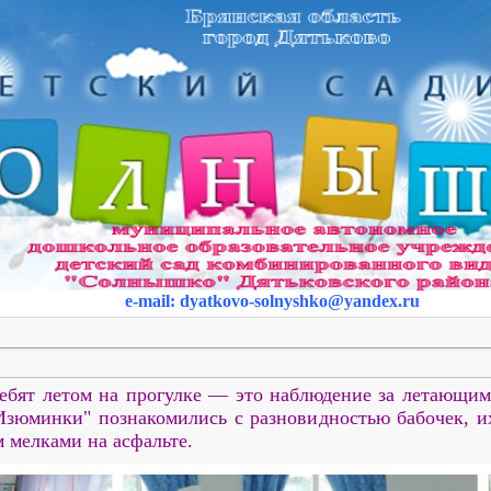
e-mail
:
dyatkovo-solnyshko
@yandex.ru
ебят летом на прогулке — это наблюдение за летающим
Изюминки" познакомились с разновидностью бабочек, и
м мелками на асфальте.