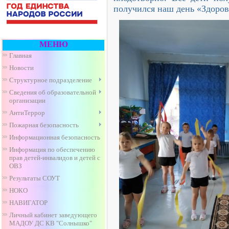
получился наш день «Здоров
МЕНЮ
Главная
Новости
Структурное подразделение
Сведения об образовательной
организации
АнтиТеррор
Пожарная безопасность
Информационная безопасность
Информация по обеспечению
прав детей-инвалидов и детей с
ОВЗ
Результаты СОУТ
НОКО
НАВИГАТОР
Личный кабинет заведующего
МАДОУ ДС КВ "Солнышко"