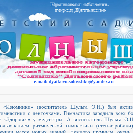
e-mail
:
dyatkovo-solnyshko
@yandex.ru
е «Изюминки» (воспитатель Шульга О.Н.) был актив
гимнастики с ленточками. Гимнастика зарядила всех б
 «Здоровья» у медсестры. А воспитатель Шульга О.Н.
ользованием ритмической гимнастики (степ-аэробики
лучили массу новых знаний. Немного шумным, очень