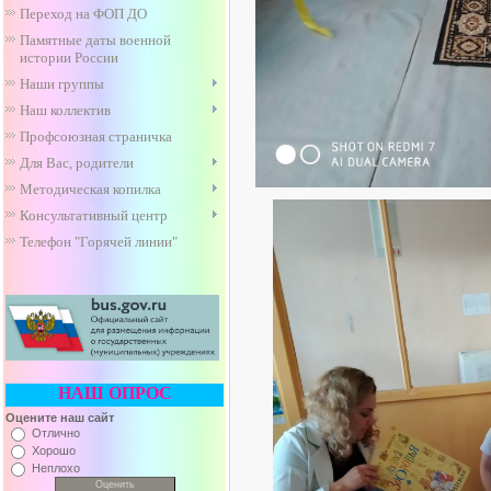
Переход на ФОП ДО
Памятные даты военной
истории России
Наши группы
Наш коллектив
Профсоюзная страничка
Для Вас, родители
Методическая копилка
Консультативный центр
Телефон "Горячей линии"
НАШ ОПРОС
Оцените наш сайт
Отлично
Хорошо
Неплохо