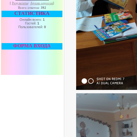
[
Результаты
·
Архив опросов
]
Всего ответов:
392
СТАТИСТИКА
Онлайн всего:
1
Гостей:
1
Пользователей:
0
ФОРМА ВХОДА