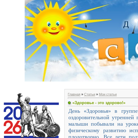
Главная
»
Статьи
»
Мои статьи
«Здоровье - это здорово!»
День «Здоровья» в групп
оздоровительной утренней 
малыши побывали на уроке
физическому развитию исп
плодотворно. Все дети по