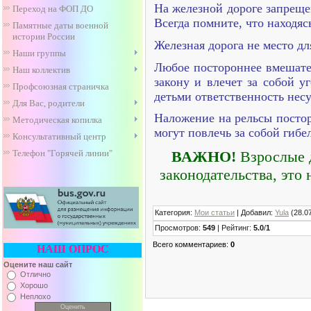
На железной дороге запреще
Переход на ФОП ДО
Всегда помните, что находяс
Памятные даты военной
истории России
Железная дорога не место д
Наши группы
Любое постороннее вмешател
Наш коллектив
закону и влечет за собой 
Профсоюзная страничка
детьми ответственность несу
Для Вас, родители
Наложение на рельсы посто
Методическая копилка
могут повлечь за собой гибе
Консультативный центр
Телефон "Горячей линии"
ВАЖНО!
Взрослые д
законодательства, это
Категория
:
Мои статьи
|
Добавил
:
Yula
(28.0
Просмотров
:
549
|
Рейтинг
:
5.0
/
1
Всего комментариев
:
0
НАШ ОПРОС
Оцените наш сайт
Отлично
Хорошо
Неплохо