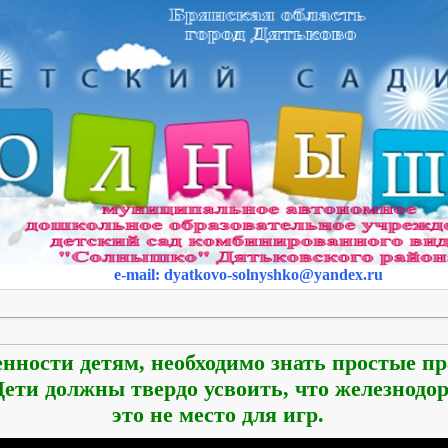
e-mail
:
dyatkovo-solnyshko
@yandex.ru
енности детям, необходимо знать простые п
 Дети должны твердо усвоить, что железнодо
это не место для игр.