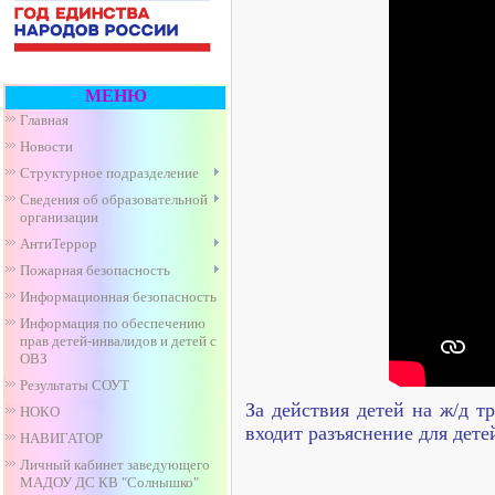
МЕНЮ
Главная
Новости
Структурное подразделение
Сведения об образовательной
организации
АнтиТеррор
Пожарная безопасность
Информационная безопасность
Информация по обеспечению
прав детей-инвалидов и детей с
ОВЗ
Результаты СОУТ
За действия детей на ж/д т
НОКО
входит разъяснение для дете
НАВИГАТОР
Личный кабинет заведующего
МАДОУ ДС КВ "Солнышко"