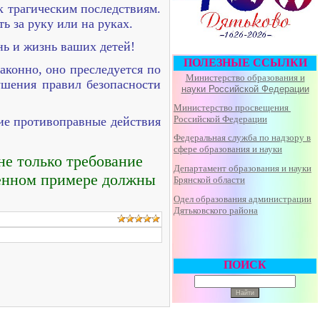
к трагическим последствиям.
ь за руку или на руках.
нь и жизнь ваших детей!
ПОЛЕЗНЫЕ ССЫЛКИ
аконно, оно преследуется по
Министерство образования и
ушения правил безопасности
науки Российской Федерации
Министерство просвещения
Российской Федерации
ие противоправные действия
Федеральная
служба по надзору в
сфере образования и науки
не только требование
Департамент образования и науки
твенном примере должны
Брянской области
Одел образования администрации
Дятьковского района
ПОИСК