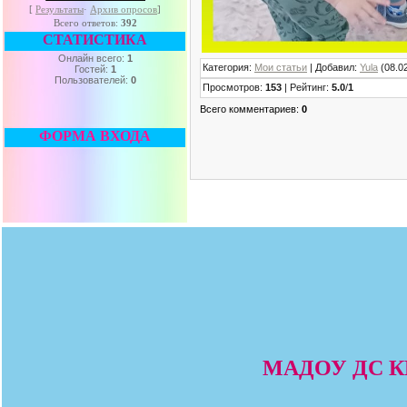
[
Результаты
·
Архив опросов
]
Всего ответов:
392
СТАТИСТИКА
Онлайн всего:
1
Категория
:
Мои статьи
|
Добавил
:
Yula
(08.0
Гостей:
1
Пользователей:
0
Просмотров
:
153
|
Рейтинг
:
5.0
/
1
Всего комментариев
:
0
ФОРМА ВХОДА
МАДОУ ДС КВ