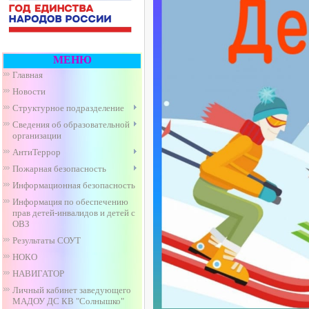
МЕНЮ
Главная
Новости
Структурное подразделение
Сведения об образовательной
организации
АнтиТеррор
Пожарная безопасность
Информационная безопасность
Информация по обеспечению
прав детей-инвалидов и детей с
ОВЗ
Результаты СОУТ
НОКО
НАВИГАТОР
Личный кабинет заведующего
МАДОУ ДС КВ "Солнышко"