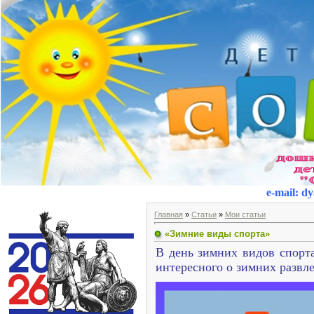
e-mail
:
dy
Главная
»
Статьи
»
Мои статьи
«Зимние виды спорта»
В день зимних видов спорт
интересного о зимних развл