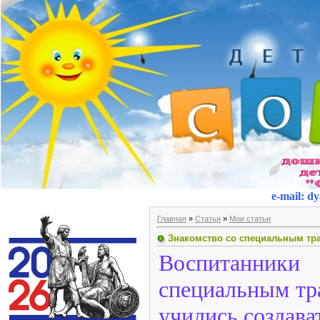
e-mail
:
dy
Главная
»
Статьи
»
Мои статьи
Знакомство со специальным тр
Воспитанники
специальным тр
учились создав