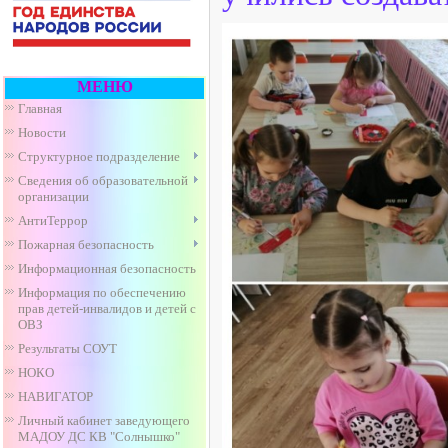
МЕНЮ
Главная
Новости
Структурное подразделение
Сведения об образовательной
организации
АнтиТеррор
Пожарная безопасность
Информационная безопасность
Информация по обеспечению
прав детей-инвалидов и детей с
ОВЗ
Результаты СОУТ
НОКО
НАВИГАТОР
Личный кабинет заведующего
МАДОУ ДС КВ "Солнышко"